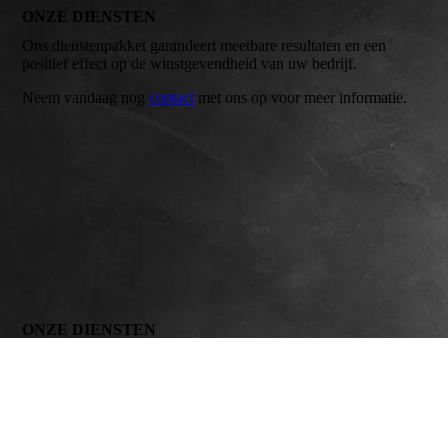
ONZE DIENSTEN
Ons dienstenpakket garandeert meetbare resultaten en een
positief effect op de winstgevendheid van uw bedrijf.
Neem vandaag nog
contact
met ons op voor meer informatie.
ONZE DIENSTEN
Wilt u een overzicht van onze activiteiten?
Kijkt u zelf maar!
Contactformulier